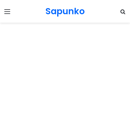
Sapunko
Menu
Pr