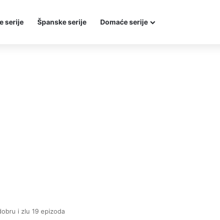
e serije
Španske serije
Domaće serije
obru i zlu 19 epizoda