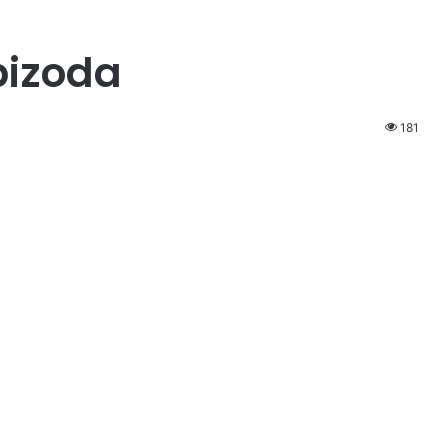
epizoda
181