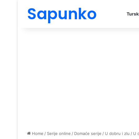
Sapunko
Tursk
Home
/
Serije online
/
Domaće serije
/
U dobru i zlu
/
U d