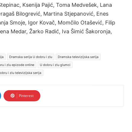
ć Stepinac, Ksenija Pajić, Toma Medvešek, Lana
Dragaš Bilogrević, Martina Stjepanović, Enes
anja Smoje, Igor Kovač, Momčilo Otašević, Filip
 Lena Medar, Žarko Radić, Iva Šimić Šakoronja,
ija
Dramska serija U dobru i zlu
Dramska televizijska serija
ru i zlu epizode online
U dobru i zlu glumci
obru i zlu televizijska serija
Pinterest