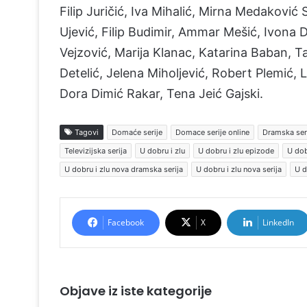
Filip Juričić, Iva Mihalić, Mirna Medakovi
Ujević, Filip Budimir, Ammar Mešić, Ivona 
Vejzović, Marija Klanac, Katarina Baban, T
Detelić, Jelena Miholjević, Robert Plemić,
Dora Dimić Rakar, Tena Jeić Gajski.
Tagovi
Domaće serije
Domace serije online
Dramska ser
Televizijska serija
U dobru i zlu
U dobru i zlu epizode
U dob
U dobru i zlu nova dramska serija
U dobru i zlu nova serija
U d
Facebook
X
LinkedIn
Objave iz iste kategorije