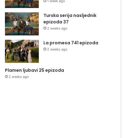
1 week ago
Turska serija nasljednik
epizoda 37
2 weeks ago
La promesa 741 epizoda
2 weeks ago
Plamen ljubavi 25 epizoda
2 weeks ago