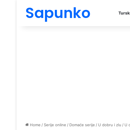
Sapunko
Tursk
Home
/
Serije online
/
Domaće serije
/
U dobru i zlu
/
U 