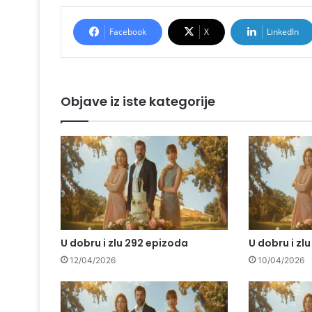
Facebook
X
LinkedIn
Objave iz iste kategorije
U dobru i zlu 292 epizoda
U dobru i zl
12/04/2026
10/04/2026