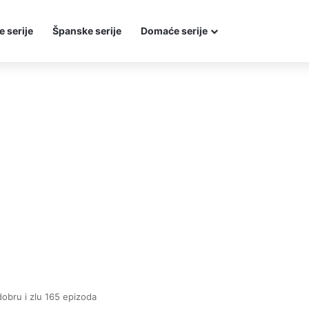
e serije
Španske serije
Domaće serije
dobru i zlu 165 epizoda