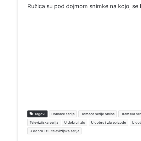
Ružica su pod dojmom snimke na kojoj se Pe
Tagovi
Domace serije
Domace serije online
Dramska ser
Televizijska serija
U dobru i zlu
U dobru i zlu epizode
U dob
U dobru i zlu televizijska serija