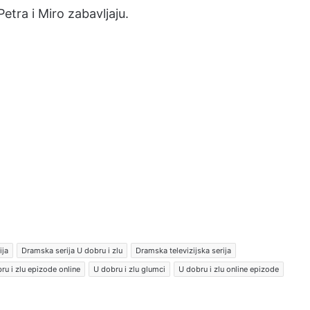
tra i Miro zabavljaju.
ija
Dramska serija U dobru i zlu
Dramska televizijska serija
ru i zlu epizode online
U dobru i zlu glumci
U dobru i zlu online epizode