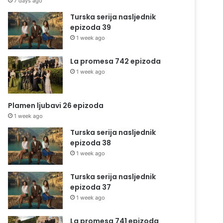
7 days ago
Turska serija nasljednik
epizoda 39
1 week ago
La promesa 742 epizoda
1 week ago
Plamen ljubavi 26 epizoda
1 week ago
Turska serija nasljednik
epizoda 38
1 week ago
Turska serija nasljednik
epizoda 37
1 week ago
La promesa 741 epizoda