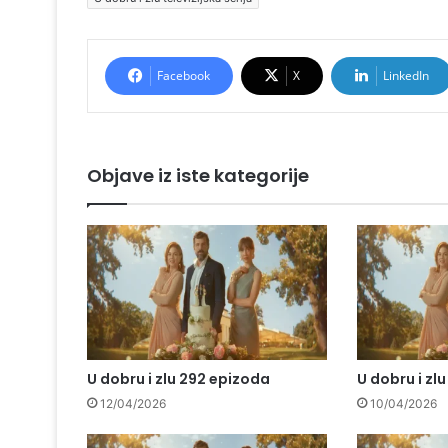
Facebook
X
LinkedIn
Objave iz iste kategorije
U dobru i zlu 292 epizoda
U dobru i zl
12/04/2026
10/04/2026