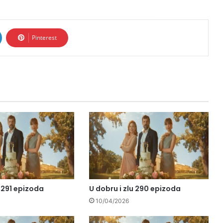
Pinterest
u 291 epizoda
U dobru i zlu 290 epizoda
10/04/2026