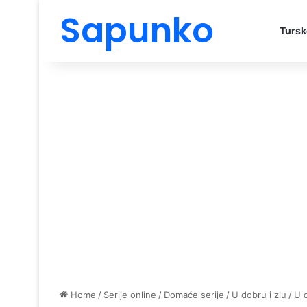
Sapunko
Tursk
Home
/
Serije online
/
Domaće serije
/
U dobru i zlu
/
U 