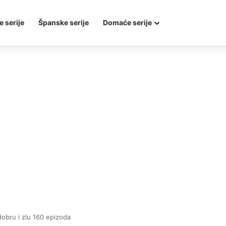
e serije
Španske serije
Domaće serije
dobru i zlu 160 epizoda