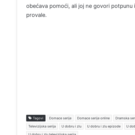
obećava pomoći, ali joj ne govori potpunu i
provale.
Tagovi
Domace serije
Domace serije online
Dramska ser
Televizijska serija
U dobru i zlu
U dobru i zlu epizode
U dob
U dobru i zlu televizijska serija