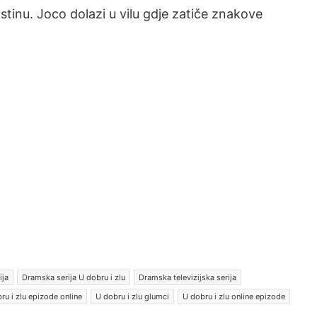
stinu. Joco dolazi u vilu gdje zatiče znakove
ija
Dramska serija U dobru i zlu
Dramska televizijska serija
ru i zlu epizode online
U dobru i zlu glumci
U dobru i zlu online epizode