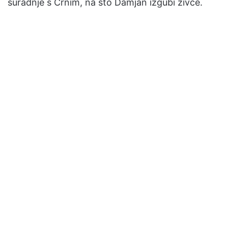
suradnje s Crnim, na što Damjan izgubi živce.