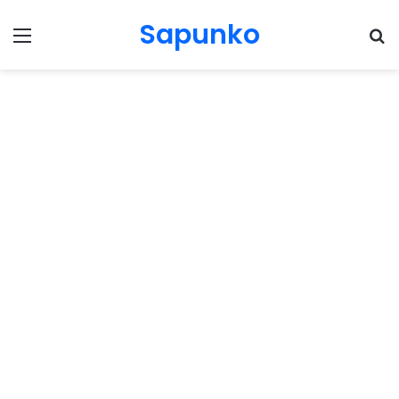
Sapunko
Menu
Pr