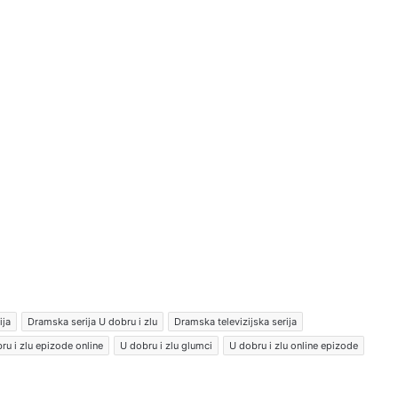
ija
Dramska serija U dobru i zlu
Dramska televizijska serija
ru i zlu epizode online
U dobru i zlu glumci
U dobru i zlu online epizode