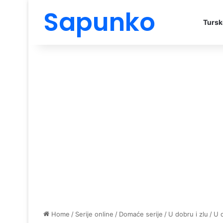
Sapunko
Tursk
Home
/
Serije online
/
Domaće serije
/
U dobru i zlu
/
U 