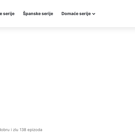
e serije
Španske serije
Domaće serije
dobru i zlu 138 epizoda