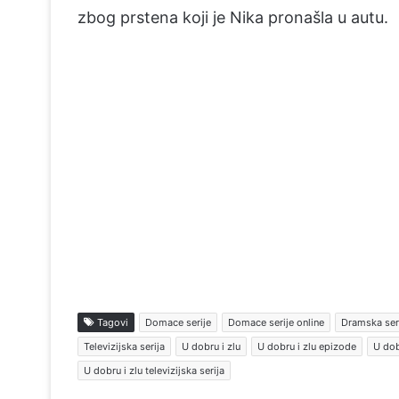
zbog prstena koji je Nika pronašla u autu.
Tagovi
Domace serije
Domace serije online
Dramska ser
Televizijska serija
U dobru i zlu
U dobru i zlu epizode
U dob
U dobru i zlu televizijska serija