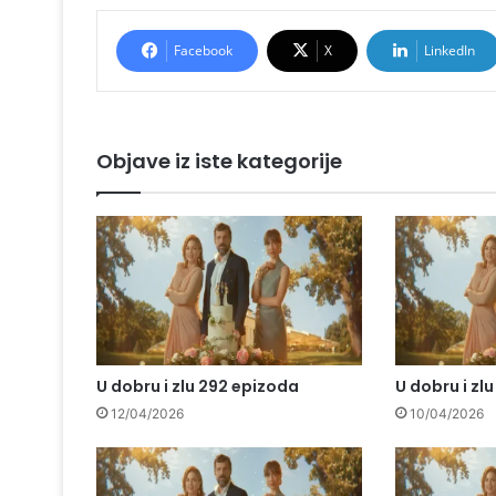
Facebook
X
LinkedIn
Objave iz iste kategorije
U dobru i zlu 292 epizoda
U dobru i zl
12/04/2026
10/04/2026