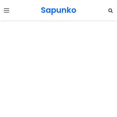
Sapunko
Menu
Pr