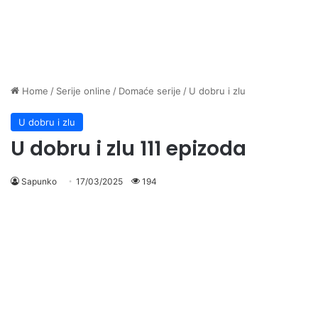
Home
/
Serije online
/
Domaće serije
/
U dobru i zlu
U dobru i zlu
U dobru i zlu 111 epizoda
Sapunko
17/03/2025
194