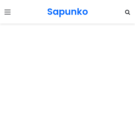
Sapunko
Menu
Pr