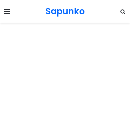
Sapunko
Menu
Pr