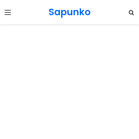
Sapunko
Menu
Pr