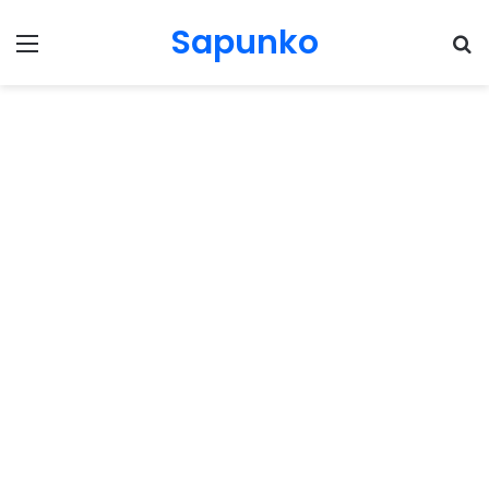
Sapunko
Menu
Pr