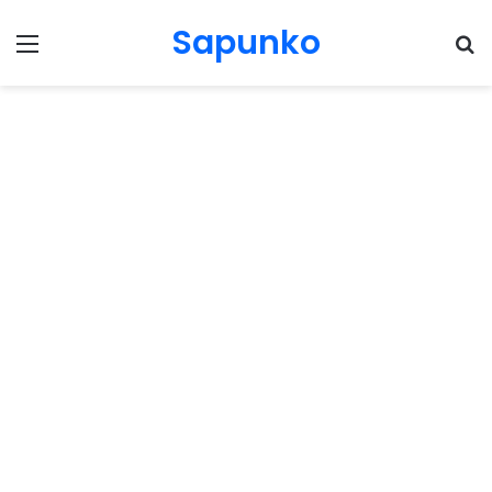
Sapunko
Menu
Pr