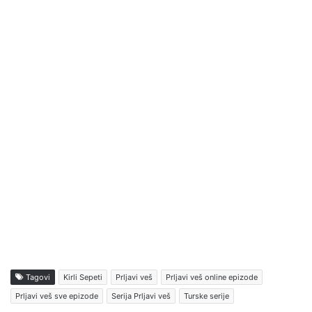
Tagovi
Kirli Sepeti
Prljavi veš
Prljavi veš online epizode
Prljavi veš sve epizode
Serija Prljavi veš
Turske serije