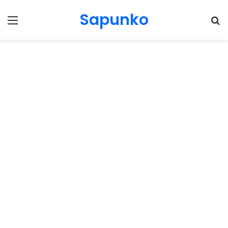
Sapunko
Menu
Pr