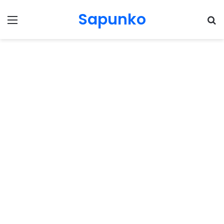
Sapunko
Menu
Pr