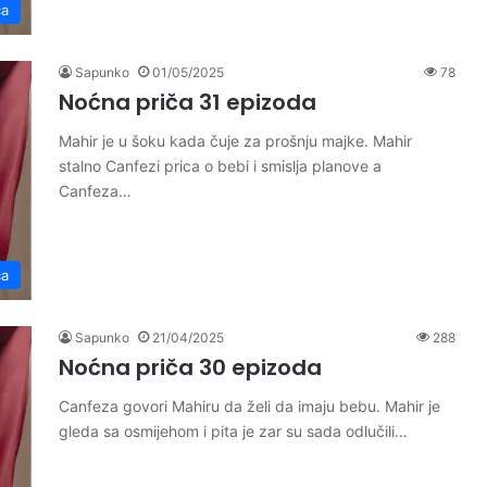
ča
Sapunko
01/05/2025
78
Noćna priča 31 epizoda
Mahir je u šoku kada čuje za prošnju majke. Mahir
stalno Canfezi prica o bebi i smislja planove a
Canfeza…
ča
Sapunko
21/04/2025
288
Noćna priča 30 epizoda
Canfeza govori Mahiru da želi da imaju bebu. Mahir je
gleda sa osmijehom i pita je zar su sada odlučili…