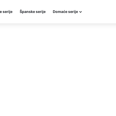
e serije
Španske serije
Domaće serije