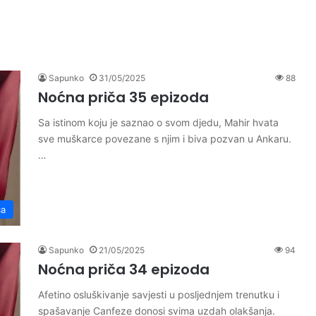
Sapunko
31/05/2025
88
Noćna priča 35 epizoda
Sa istinom koju je saznao o svom djedu, Mahir hvata
sve muškarce povezane s njim i biva pozvan u Ankaru.
…
ča
Sapunko
21/05/2025
94
Noćna priča 34 epizoda
Afetino osluškivanje savjesti u posljednjem trenutku i
spašavanje Canfeze donosi svima uzdah olakšanja.