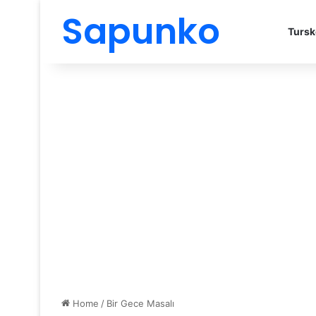
Sapunko
Tursk
Home
/
Bir Gece Masalı