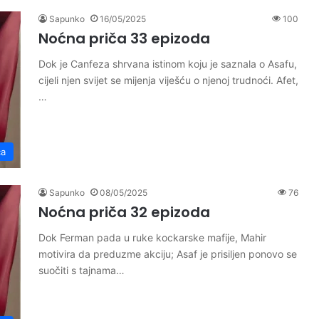
Sapunko
16/05/2025
100
Noćna priča 33 epizoda
Dok je Canfeza shrvana istinom koju je saznala o Asafu,
cijeli njen svijet se mijenja viješću o njenoj trudnoći. Afet,
…
ča
Sapunko
08/05/2025
76
Noćna priča 32 epizoda
Dok Ferman pada u ruke kockarske mafije, Mahir
motivira da preduzme akciju; Asaf je prisiljen ponovo se
suočiti s tajnama…