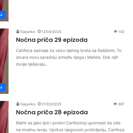
ča
Sapunko
12/04/2025
142
Noćna priča 29 epizoda
Canfeza saznaje za vezu njenog brata sa Rašidom; To
stvara novu saradnju između njega i Mahira. Dok njih
dvoje rješavaju…
ča
Sapunko
27/03/2025
387
Noćna priča 28 epizoda
Mahir se jako ljuti i protivi Canfezinoj upornosti da ode
na modnu reviju. Uprkos njegovom protivljenju, Canfeza