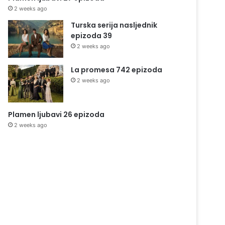
2 weeks ago
Turska serija nasljednik
epizoda 39
2 weeks ago
La promesa 742 epizoda
2 weeks ago
Plamen ljubavi 26 epizoda
2 weeks ago