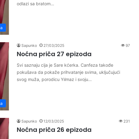
odlazi sa bratom…
ča
Sapunko
27/03/2025
97
Noćna priča 27 epizoda
Svi saznaju cija je Sare kćerka. Canfeza takođe
pokušava da pokaže prihvatanje svima, uključujući
svog muža, porodicu Yılmaz i svoju…
ča
Sapunko
12/03/2025
231
Noćna priča 26 epizoda