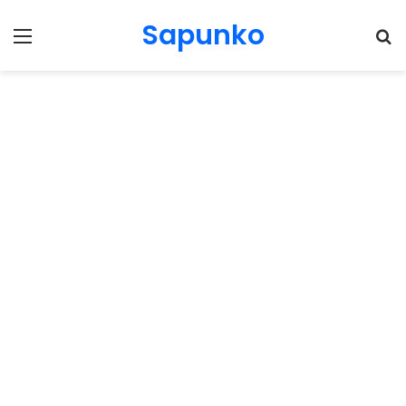
Sapunko
Menu
Pr