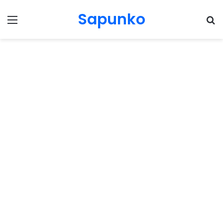
Sapunko
Menu
Pr