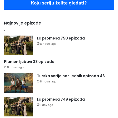
Koju seriju želite gledati?
Najnovije epizode
La promesa 750 epizoda
8 hours ago
Plamen ljubavi 33 epizoda
8 hours ago
Turska serija nasljednik epizoda 46
8 hours ago
La promesa 749 epizoda
1 day ago