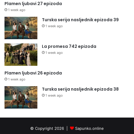
Plamen ljubavi 27 epizoda
1 week ago
Turska serija nasljednik epizoda 39
1 week ago
La promesa 742 epizoda
1 week ago
Plamen ljubavi 26 epizoda
1 week ago
Turska serija nasljednik epizoda 38
1 week ago
© Copyright 2026 |
Sapunko.online