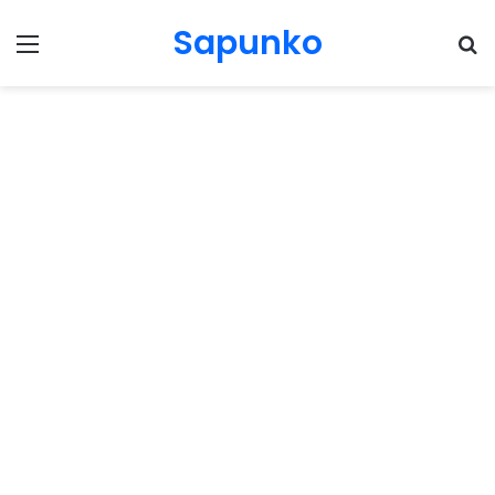
Sapunko
Menu
Pr