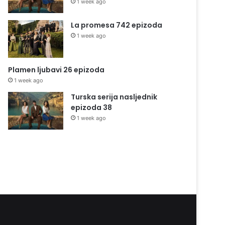
1 week ago
La promesa 742 epizoda
1 week ago
Plamen ljubavi 26 epizoda
1 week ago
Turska serija nasljednik
epizoda 38
1 week ago