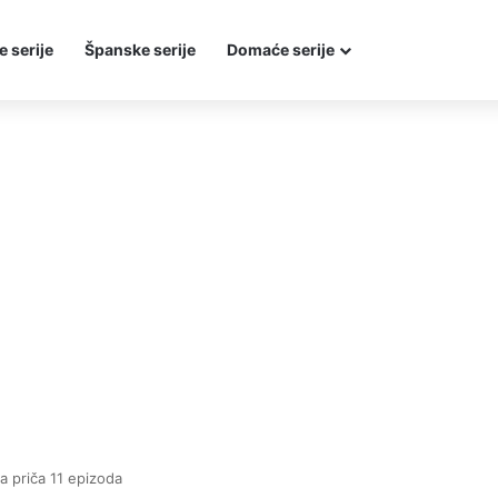
e serije
Španske serije
Domaće serije
 priča 11 epizoda