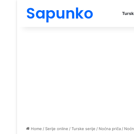
Sapunko
Tursk
Home
/
Serije online
/
Turske serije
/
Noćna priča
/
Noćna