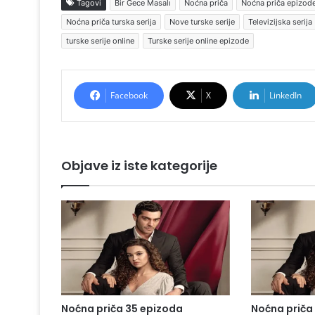
Tagovi
Bir Gece Masalı
Noćna priča
Noćna priča epizode
Noćna priča turska serija
Nove turske serije
Televizijska serija
turske serije online
Turske serije online epizode
Facebook
X
LinkedIn
Objave iz iste kategorije
Noćna priča 35 epizoda
Noćna priča