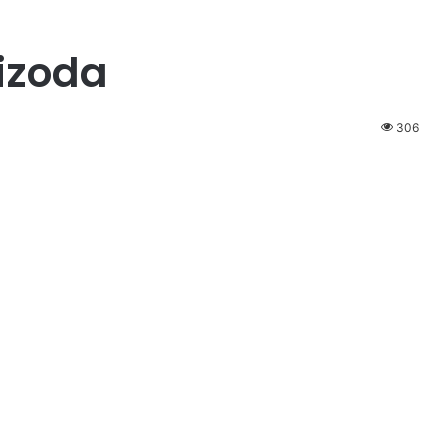
pizoda
306