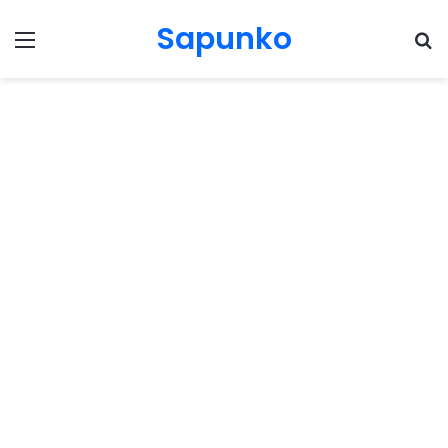
Sapunko
Menu
Pr