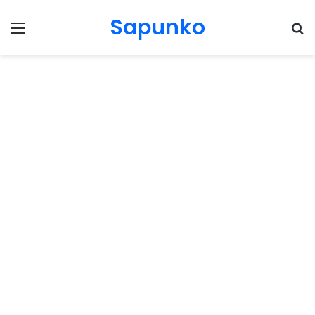
Sapunko
Menu
Pr