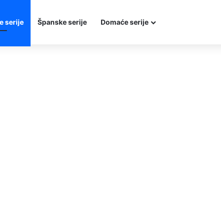
e serije
Španske serije
Domaće serije