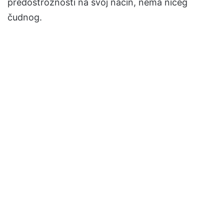
predostrožnosti na svoj način, nema ničeg
čudnog.