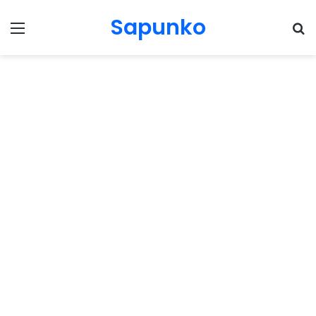
Sapunko
Menu
Pr