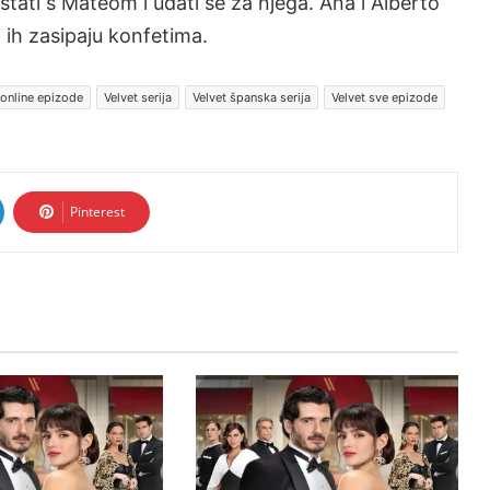
stati s Mateom i udati se za njega. Ana i Alberto
 ih zasipaju konfetima.
 online epizode
Velvet serija
Velvet španska serija
Velvet sve epizode
Pinterest