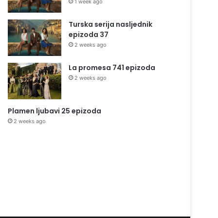
1 week ago
Turska serija nasljednik
epizoda 37
2 weeks ago
La promesa 741 epizoda
2 weeks ago
Plamen ljubavi 25 epizoda
2 weeks ago