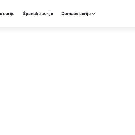
e serije
Španske serije
Domaće serije