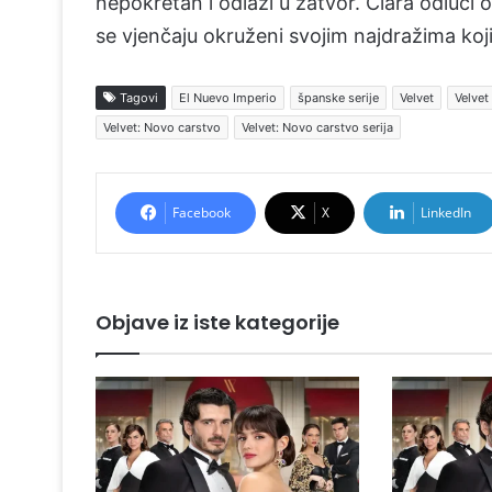
nepokretan i odlazi u zatvor. Clara odluči o
se vjenčaju okruženi svojim najdražima koji
Tagovi
El Nuevo Imperio
španske serije
Velvet
Velvet
Velvet: Novo carstvo
Velvet: Novo carstvo serija
Facebook
X
LinkedIn
Objave iz iste kategorije