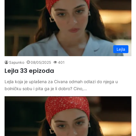
Lejla
Sapunko
08/05/2025
401
Lejla 33 epizoda
Lejla koja je uplašena za Civana odmah odlazi do njega u
bolničku sobu i pita ga je li dobro? Cino,…