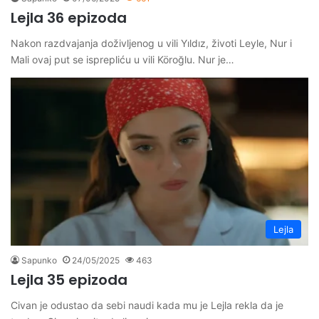
Lejla 36 epizoda
Nakon razdvajanja doživljenog u vili Yıldız, životi Leyle, Nur i
Mali ovaj put se isprepliću u vili Köroğlu. Nur je…
Lejla
Sapunko
24/05/2025
463
Lejla 35 epizoda
Civan je odustao da sebi naudi kada mu je Lejla rekla da je