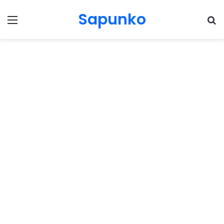
Sapunko
Menu
Pr