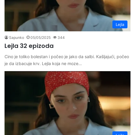
Lejla
Sapunko
05/05/2025
344
Lejla 32 epizoda
Cino je toliko bolestan i počeo je jako da salbi. Kašljajući, počeo
je da izbacuje krv. Lejla koja ne moze…