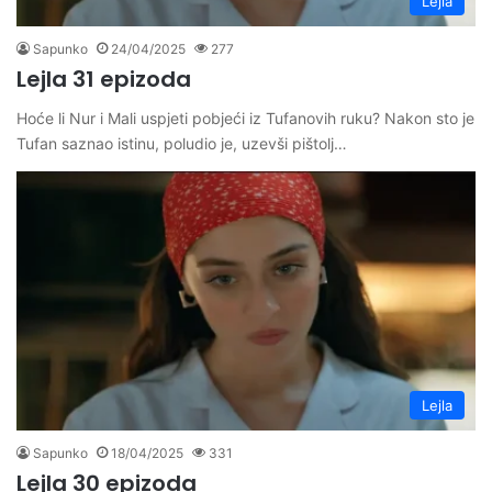
Lejla
Sapunko
24/04/2025
277
Lejla 31 epizoda
Hoće li Nur i Mali uspjeti pobjeći iz Tufanovih ruku? Nakon sto je
Tufan saznao istinu, poludio je, uzevši pištolj…
Lejla
Sapunko
18/04/2025
331
Lejla 30 epizoda