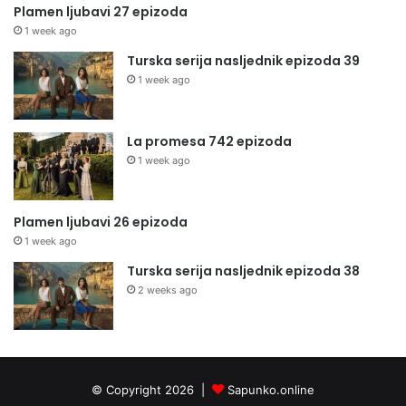
Plamen ljubavi 27 epizoda
1 week ago
Turska serija nasljednik epizoda 39
1 week ago
La promesa 742 epizoda
1 week ago
Plamen ljubavi 26 epizoda
1 week ago
Turska serija nasljednik epizoda 38
2 weeks ago
© Copyright 2026 |
Sapunko.online