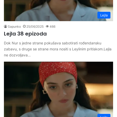
Lejla
Sapunko
25/06/2025
466
Lejla 38 epizoda
Dok Nur s jedne strane pokušava sabotirati rođendansku
zabavu, s druge se strane mora nositi s Leylinim pritiskom.Lejla
ne dozvoljava…