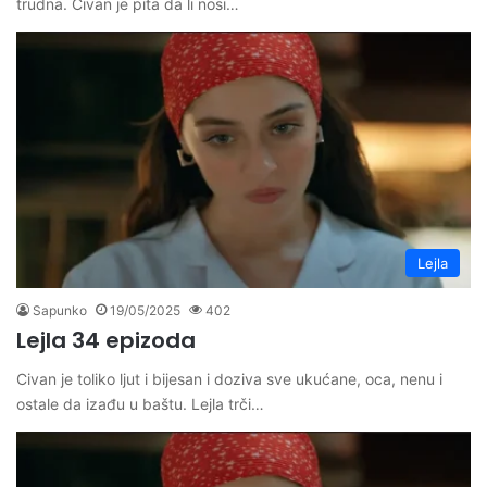
trudna. Civan je pita da li nosi…
Lejla
Sapunko
19/05/2025
402
Lejla 34 epizoda
Civan je toliko ljut i bijesan i doziva sve ukućane, oca, nenu i
ostale da izađu u baštu. Lejla trči…