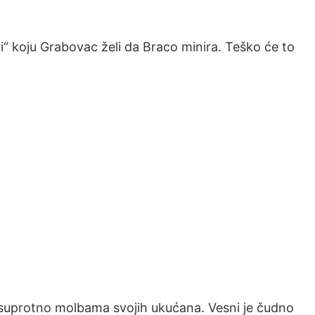
avi“ koju Grabovac želi da Braco minira. Teško će to
e, suprotno molbama svojih ukućana. Vesni je čudno