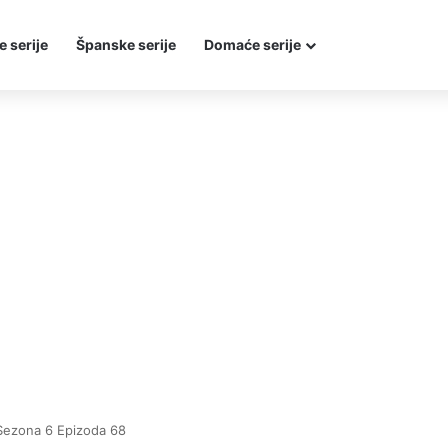
e serije
Španske serije
Domaće serije
Sezona 6 Epizoda 68