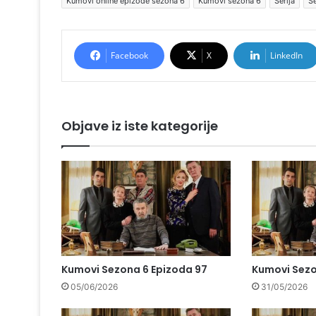
Kumovi online epizode sezona 6
Kumovi sezona 6
Serija
Se
Facebook
X
LinkedIn
Objave iz iste kategorije
Kumovi Sezona 6 Epizoda 97
Kumovi Sezo
05/06/2026
31/05/2026