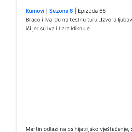
Kumovi
|
Sezona 6
| Epizoda 68
Braco i Iva idu na testnu turu „Izvora ljub
ići jer su Iva i Lara kliknule.
Martin odlazi na psihijatrijsko vještačenj