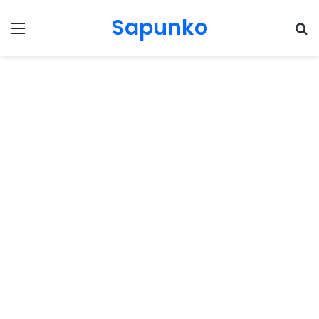
Sapunko
Menu
Pr