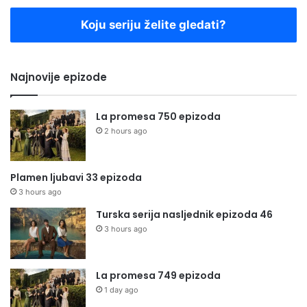
Koju seriju želite gledati?
Najnovije epizode
La promesa 750 epizoda
2 hours ago
Plamen ljubavi 33 epizoda
3 hours ago
Turska serija nasljednik epizoda 46
3 hours ago
La promesa 749 epizoda
1 day ago