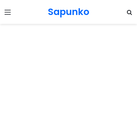
Sapunko
Menu
Pr