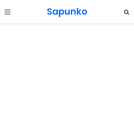
Sapunko
Menu
Pr