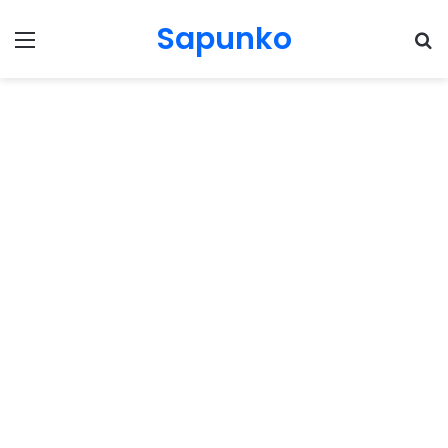
Sapunko
Menu
Pr