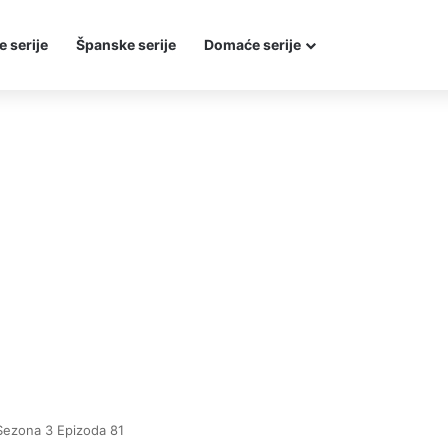
e serije
Španske serije
Domaće serije
Sezona 3 Epizoda 81