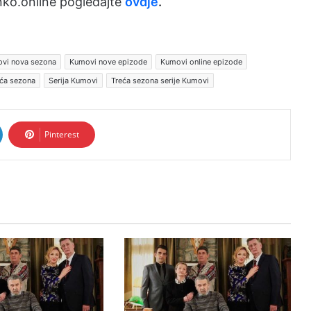
ko.online pogledajte
ovdje
.
vi nova sezona
Kumovi nove epizode
Kumovi online epizode
ća sezona
Serija Kumovi
Treća sezona serije Kumovi
Pinterest