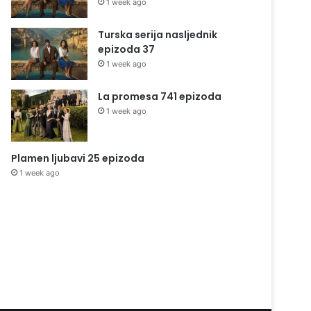
1 week ago
Turska serija nasljednik
epizoda 37
1 week ago
La promesa 741 epizoda
1 week ago
Plamen ljubavi 25 epizoda
1 week ago