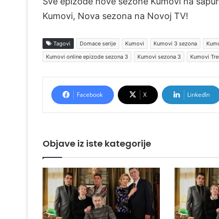
Sve epizode nove sezone Kumovi na sapun
Kumovi, Nova sezona na Novoj TV!
Tagovi
Domace serije
Kumovi
Kumovi 3 sezona
Kumo
Kumovi online epizode sezona 3
Kumovi sezona 3
Kumovi Tre
Facebook
X
LinkedIn
Objave iz iste kategorije