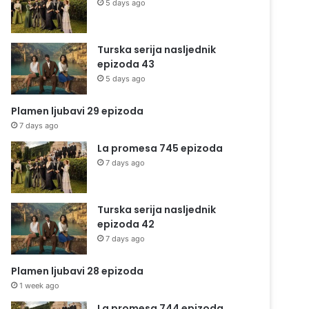
5 days ago
Turska serija nasljednik
epizoda 43
5 days ago
Plamen ljubavi 29 epizoda
7 days ago
La promesa 745 epizoda
7 days ago
Turska serija nasljednik
epizoda 42
7 days ago
Plamen ljubavi 28 epizoda
1 week ago
La promesa 744 epizoda