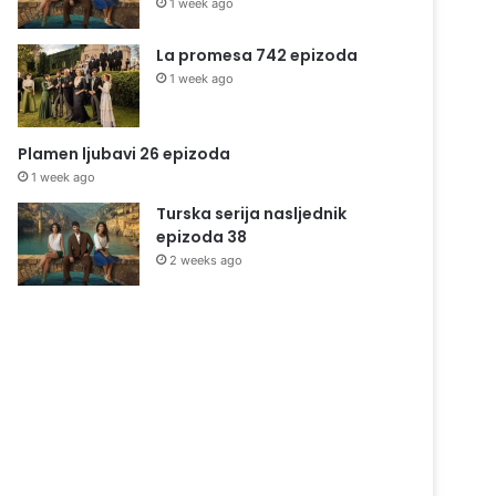
1 week ago
La promesa 742 epizoda
1 week ago
Plamen ljubavi 26 epizoda
1 week ago
Turska serija nasljednik
epizoda 38
2 weeks ago