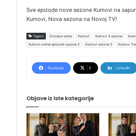
Sve epizode nove sezone Kumovi na sapun
Kumovi, Nova sezona na Novoj TV!
Tagovi
Domace serije
Kumovi
Kumovi 3 sezona
Kumo
Kumovi online epizode sezona 3
Kumovi sezona 3
Kumovi Tre
Facebook
X
LinkedIn
Objave iz iste kategorije