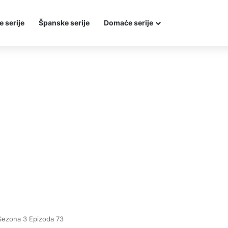
e serije
Španske serije
Domaće serije
Sezona 3 Epizoda 73