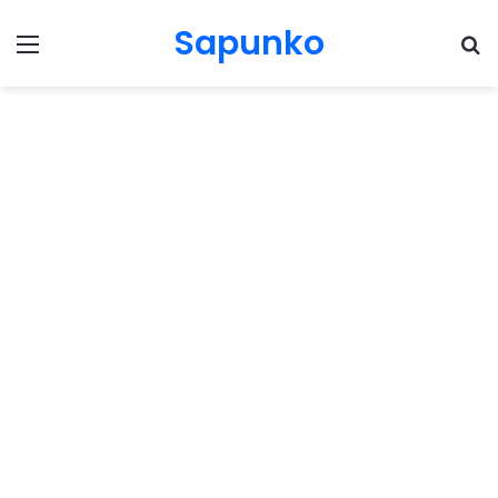
Sapunko
Menu
Pr