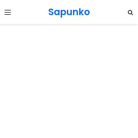
Sapunko
Menu
Pr