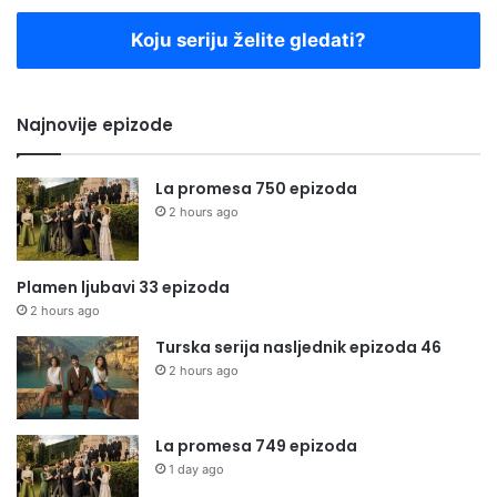
Koju seriju želite gledati?
Najnovije epizode
La promesa 750 epizoda
2 hours ago
Plamen ljubavi 33 epizoda
2 hours ago
Turska serija nasljednik epizoda 46
2 hours ago
La promesa 749 epizoda
1 day ago