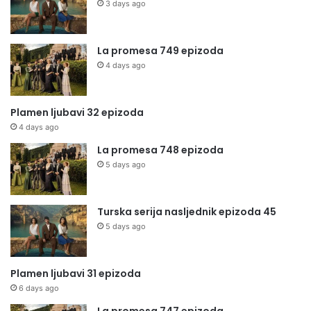
3 days ago
La promesa 749 epizoda
4 days ago
Plamen ljubavi 32 epizoda
4 days ago
La promesa 748 epizoda
5 days ago
Turska serija nasljednik epizoda 45
5 days ago
Plamen ljubavi 31 epizoda
6 days ago