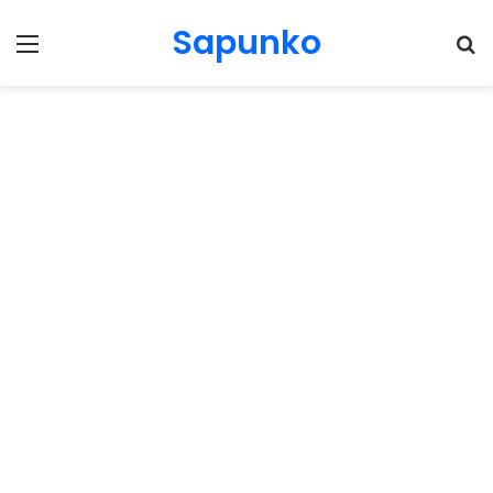
Sapunko
Menu
Pr