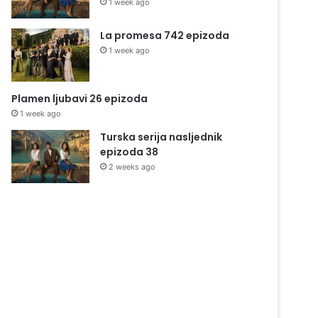
1 week ago
La promesa 742 epizoda
1 week ago
Plamen ljubavi 26 epizoda
1 week ago
Turska serija nasljednik
epizoda 38
2 weeks ago