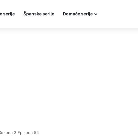
e serije
Španske serije
Domaće serije
Sezona 3 Epizoda 54