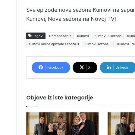
Sve epizode nove sezone Kumovi na sapun
Kumovi, Nova sezona na Novoj TV!
Tagovi
Domace serije
Kumovi
Kumovi 3 sezona
Kumo
Kumovi online epizode sezona 3
Kumovi sezona 3
Kumovi Tre
Facebook
X
LinkedIn
Objave iz iste kategorije