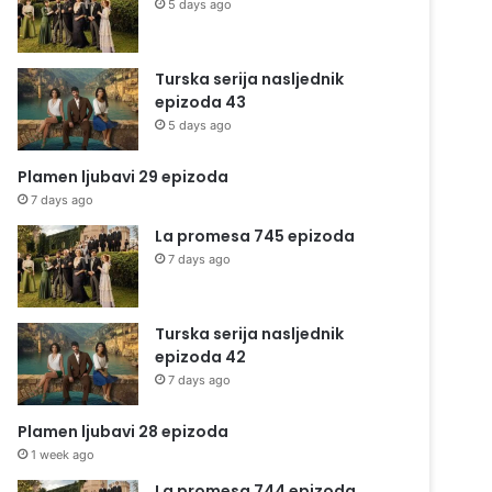
5 days ago
Turska serija nasljednik
epizoda 43
5 days ago
Plamen ljubavi 29 epizoda
7 days ago
La promesa 745 epizoda
7 days ago
Turska serija nasljednik
epizoda 42
7 days ago
Plamen ljubavi 28 epizoda
1 week ago
La promesa 744 epizoda