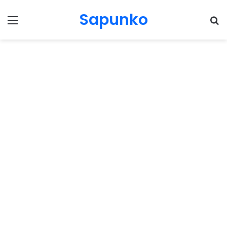
Sapunko
Menu
Pr