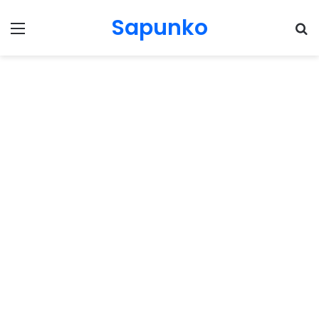
Sapunko
Menu
Pr