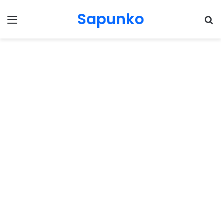
Sapunko
Menu
Pr