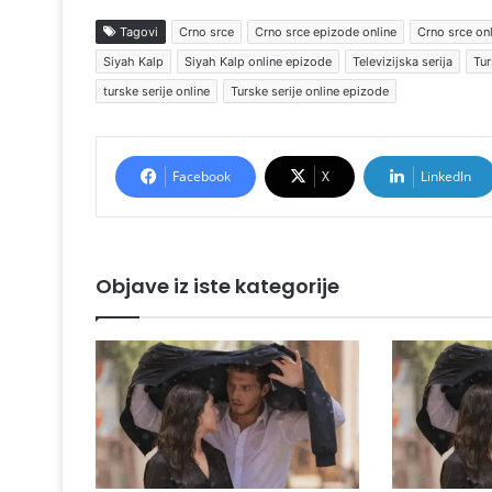
Tagovi
Crno srce
Crno srce epizode online
Crno srce on
Siyah Kalp
Siyah Kalp online epizode
Televizijska serija
Tur
turske serije online
Turske serije online epizode
Facebook
X
LinkedIn
Objave iz iste kategorije