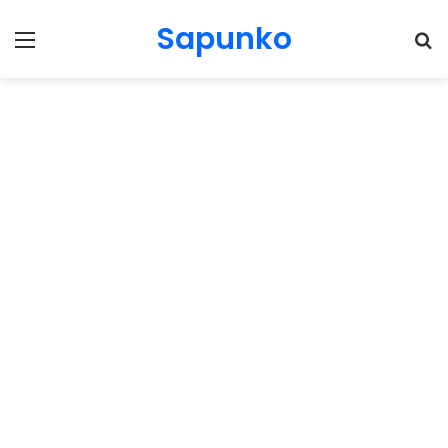
Sapunko
Menu
Pr