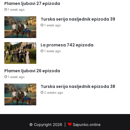
Plamen ljubavi 27 epizoda
1 week ago
Turska serija nasljednik epizoda 39
1 week ago
La promesa 742 epizoda
1 week ago
Plamen ljubavi 26 epizoda
1 week ago
Turska serija nasljednik epizoda 38
2 weeks ago
© Copyright 2026 |
Sapunko.online