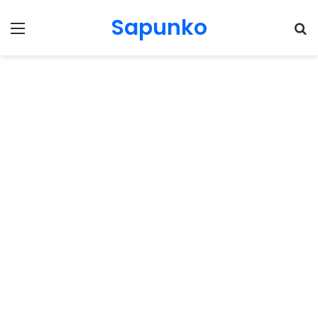
Sapunko
Menu
Pr