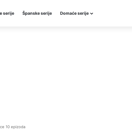
e serije
Španske serije
Domaće serije
rce 10 epizoda