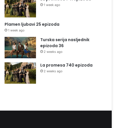
1 week ago
Plamen ljubavi 25 epizoda
1 week ago
Turska serija nasljednik
epizoda 36
2 weeks ago
La promesa 740 epizoda
2 weeks ago