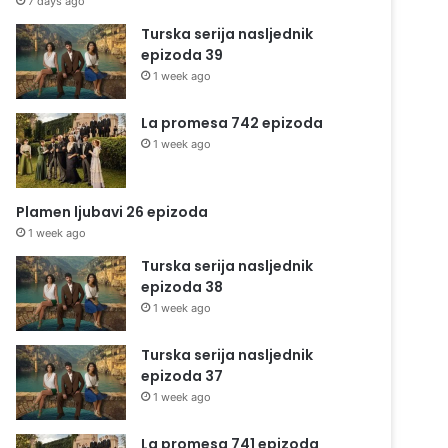
7 days ago
Turska serija nasljednik
epizoda 39
1 week ago
La promesa 742 epizoda
1 week ago
Plamen ljubavi 26 epizoda
1 week ago
Turska serija nasljednik
epizoda 38
1 week ago
Turska serija nasljednik
epizoda 37
1 week ago
La promesa 741 epizoda