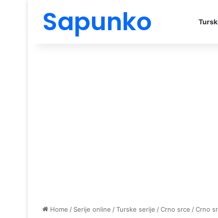
Sapunko
Tursk
Home
/
Serije online
/
Turske serije
/
Crno srce
/
Crno s