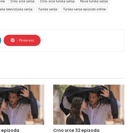
line
Crno srce serija
Crno srce turska serija
Nove turske serije
ska televizijska serija
Turske serije
Turske serije epizode online
Pinterest
3 epizoda
Crno srce 32 epizoda