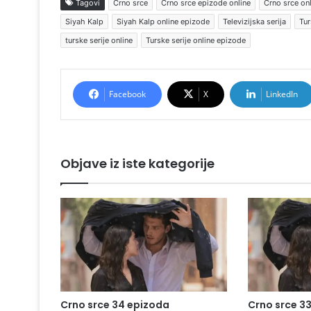
Tagovi
Crno srce
Crno srce epizode online
Crno srce on
Siyah Kalp
Siyah Kalp online epizode
Televizijska serija
Tur
turske serije online
Turske serije online epizode
Facebook
X
LinkedIn
Objave iz iste kategorije
Crno srce 34 epizoda
Crno srce 3