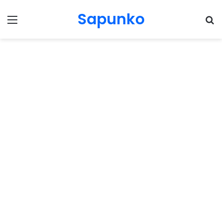
Sapunko
Menu
Pr