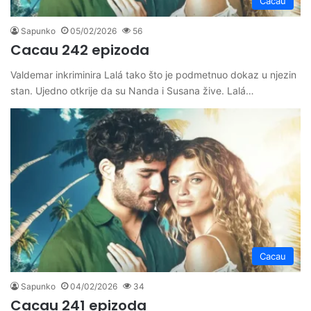
Cacau
Sapunko
05/02/2026
56
Cacau 242 epizoda
Valdemar inkriminira Lalá tako što je podmetnuo dokaz u njezin
stan. Ujedno otkrije da su Nanda i Susana žive. Lalá…
Cacau
Sapunko
04/02/2026
34
Cacau 241 epizoda