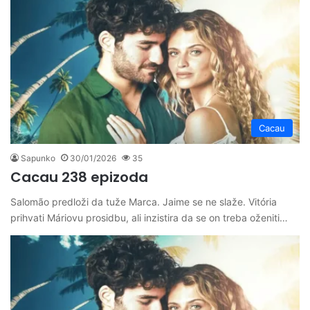
Cacau
Sapunko
30/01/2026
35
Cacau 238 epizoda
Salomão predloži da tuže Marca. Jaime se ne slaže. Vitória
prihvati Máriovu prosidbu, ali inzistira da se on treba oženiti…