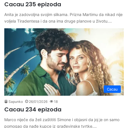
Cacau 235 epizoda
Anita je zadovoljna svojim slikama. Prizna Martimu da nikad nije
voljela Tiradentesa i da ona ima druge planove u životu.…
Cacau
Sapunko
26/01/2026
18
Cacau 234 epizoda
Marco niječe da želi zaštititi Simone i objasni da joj je on samo
pomogao da nađe kupce iz građevinske tvrtke.…