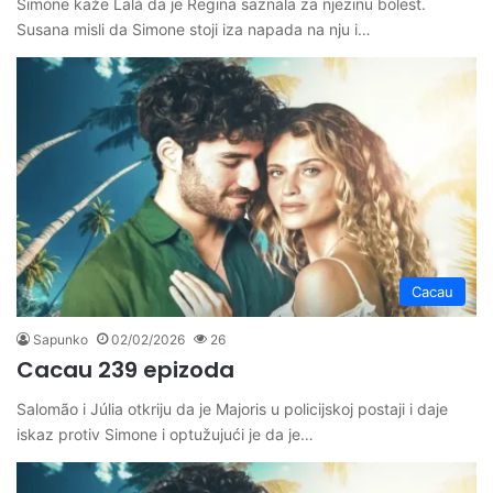
Simone kaže Lalá da je Regina saznala za njezinu bolest.
Susana misli da Simone stoji iza napada na nju i…
Cacau
Sapunko
02/02/2026
26
Cacau 239 epizoda
Salomão i Júlia otkriju da je Majoris u policijskoj postaji i daje
iskaz protiv Simone i optužujući je da je…