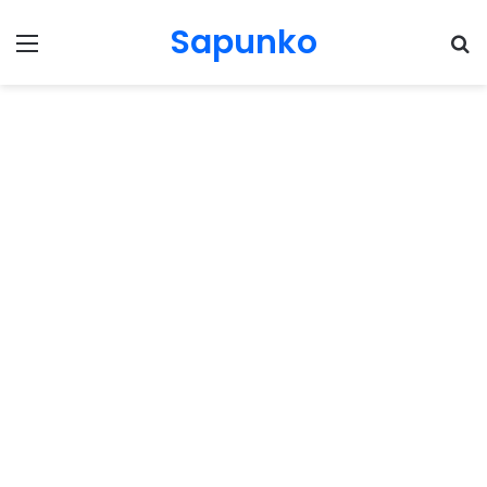
Sapunko
Menu
Pr