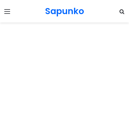
Sapunko
Menu
Pr