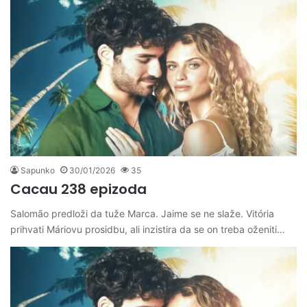
Sapunko
30/01/2026
35
Cacau 238 epizoda
Salomão predloži da tuže Marca. Jaime se ne slaže. Vitória
prihvati Máriovu prosidbu, ali inzistira da se on treba oženiti…