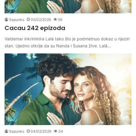
Sapunko
05/02/2026
56
Cacau 242 epizoda
Valdemar inkriminira Lalá tako što je podmetnuo dokaz u njezin
stan. Ujedno otkrije da su Nanda i Susana žive. Lalá…
Sapunko
04/02/2026
34