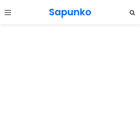
Sapunko
Menu
Pr