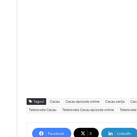
Tagovi
Cacau
Cacau epizode online
Cacau serija
Caca
Telenovela Cacau
Telenovela Cacau epizode online
Telenovele
Facebook
X
LinkedIn