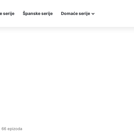
e serije
Španske serije
Domaće serije
 66 epizoda