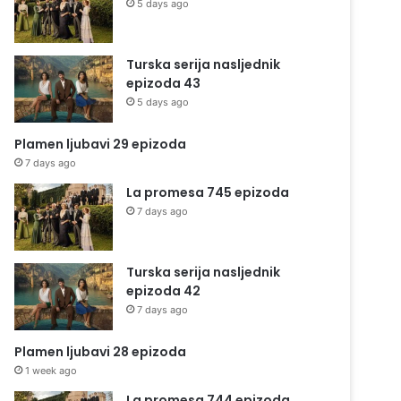
5 days ago
Turska serija nasljednik
epizoda 43
5 days ago
Plamen ljubavi 29 epizoda
7 days ago
La promesa 745 epizoda
7 days ago
Turska serija nasljednik
epizoda 42
7 days ago
Plamen ljubavi 28 epizoda
1 week ago
La promesa 744 epizoda