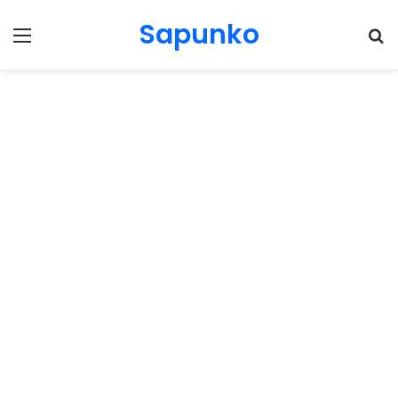
Sapunko
Menu
Pr