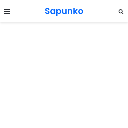
Sapunko
Menu
Pr